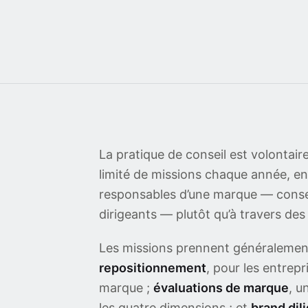
La pratique de conseil est volonta
limité de missions chaque année, en
responsables d’une marque — conseil
dirigeants — plutôt qu’à travers de
Les missions prennent généralemen
repositionnement
, pour les entrepr
marque ;
évaluations de marque
, u
les quatre dimensions ; et
brand di