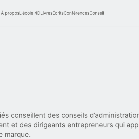
À propos
L'école 4D
Livres
Écrits
Conférences
Conseil
és conseillent des conseils d’administratio
ent et des dirigeants entrepreneurs qui app
de marque.