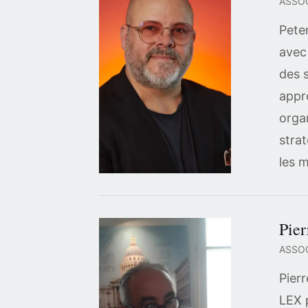
ASSO
Pete
avec
des 
appr
organ
stra
les 
Pier
ASSOC
Pier
LEX 