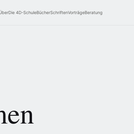
Über
Die 4D-Schule
Bücher
Schriften
Vorträge
Beratung
men