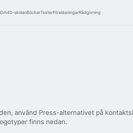
Om
4D-skolan
Böcker
Texter
Föreläsningar
Rådgivning
nden, använd Press-alternativet på kontakts
 logotyper finns nedan.